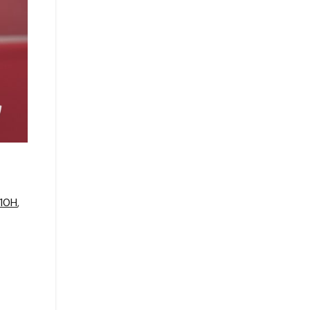
810H
,