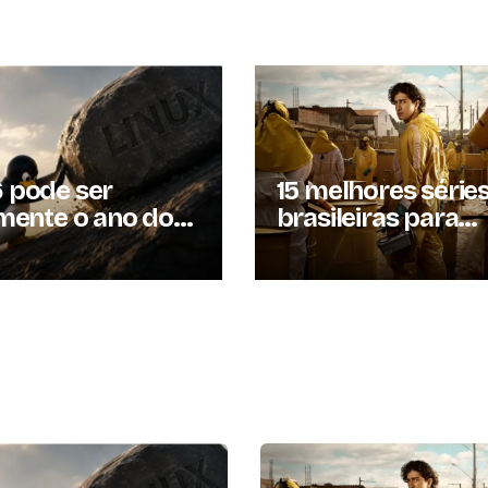
 pode ser
15 melhores série
lmente o ano do
brasileiras para
x? Entenda por
assistir em 2026
essa previsão
u à tona