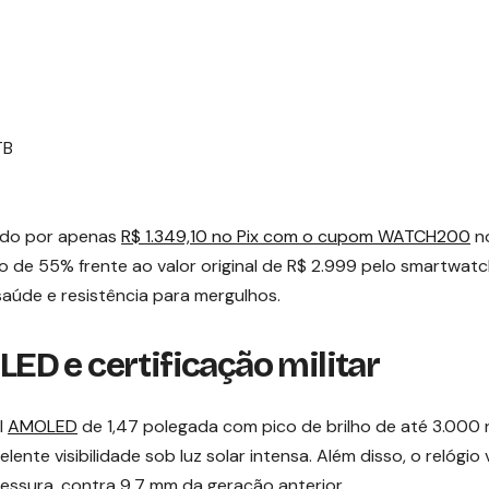
TB
ndo por apenas
R$ 1.349,10 no Pix com o cupom WATCH200
n
 de 55% frente ao valor original de R$ 2.999 pelo smartwat
aúde e resistência para mergulhos.
D e certificação militar
l
AMOLED
de 1,47 polegada com pico de brilho de até 3.000 n
ente visibilidade sob luz solar intensa. Além disso, o relógio 
essura, contra 9,7 mm da geração anterior.