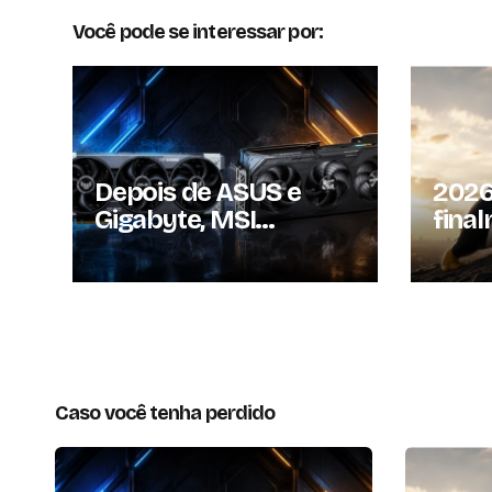
Você pode se interessar por:
Depois de ASUS e
2026
Gigabyte, MSI
fina
também reajusta
Linu
preços das GPUs em
que 
mais de 20%
volto
Caso você tenha perdido