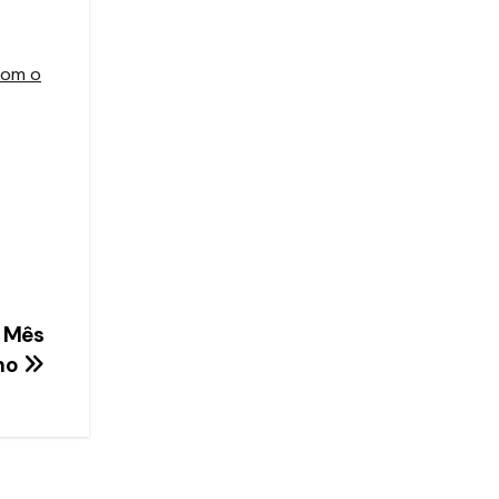
 com o
o Mês
ho