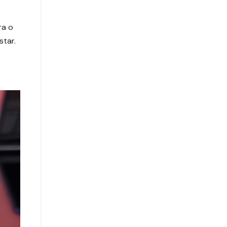
ra o
tar.