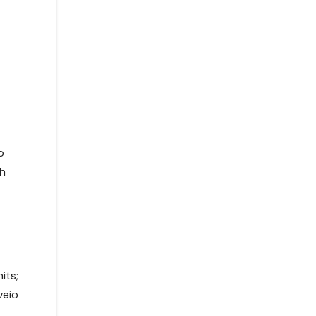
o
ch
its;
veio