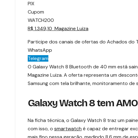
PIX
Cupom
WATCH200
R$ 1.349,10 Magazine Luiza
Participe dos canais de ofertas do Achados do 
WhatsApp
Telegram
O Galaxy Watch 8 Bluetooth de 40 mm está sai
Magazine Luiza. A oferta representa um desconto
Samsung com tela brilhante, monitoramento de s
Galaxy Watch 8 tem AMOLE
Na ficha técnica, o Galaxy Watch 8 traz um paine
com isso, o
smartwatch
é capaz de entregar excel
mais fino nessa geração, medindo 8,6 mm de esp