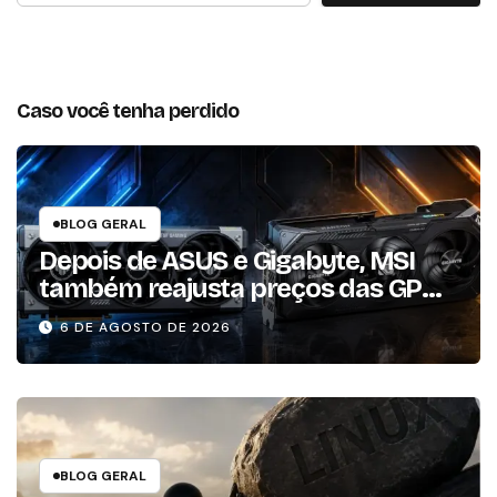
Caso você tenha perdido
BLOG GERAL
Depois de ASUS e Gigabyte, MSI
também reajusta preços das GPUs
em mais de 20%
6 DE AGOSTO DE 2026
BLOG GERAL