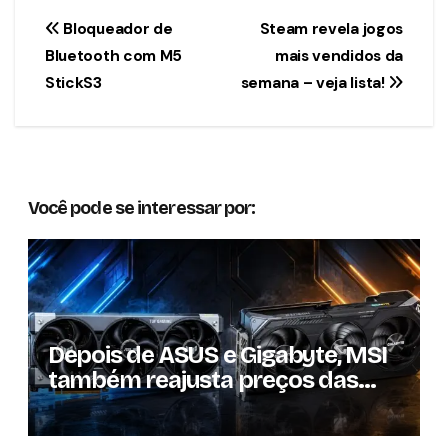
Navegação
Bloqueador de
Steam revela jogos
Bluetooth com M5
mais vendidos da
de
StickS3
semana – veja lista!
Post
Você pode se interessar por:
Depois de ASUS e Gigabyte, MSI
também reajusta preços das
GPUs em mais de 20%