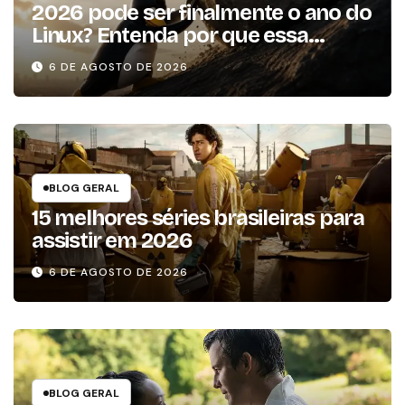
2026 pode ser finalmente o ano do
Linux? Entenda por que essa
previsão voltou à tona
6 DE AGOSTO DE 2026
BLOG GERAL
15 melhores séries brasileiras para
assistir em 2026
6 DE AGOSTO DE 2026
BLOG GERAL