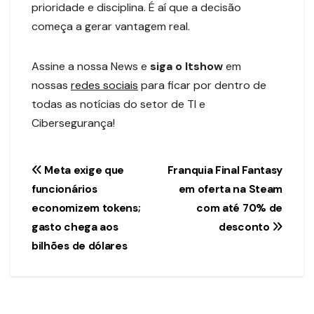
prioridade e disciplina. É aí que a decisão
começa a gerar vantagem real.
Assine a nossa News e
siga o Itshow
em
nossas
redes sociais
para ficar por dentro de
todas as notícias do setor de TI e
Cibersegurança!
Navegação
Meta exige que
Franquia Final Fantasy
funcionários
em oferta na Steam
de
economizem tokens;
com até 70% de
Post
gasto chega aos
desconto
bilhões de dólares