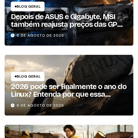
BLOG GERAL
Depois de ASUS e Gigabyte, MSI
também reajusta preços das GPUs
em mais de 20%
6 DE AGOSTO DE 2026
BLOG GERAL
2026 pode ser finalmente o ano do
Linux? Entenda por que essa
previsão voltou à tona
6 DE AGOSTO DE 2026