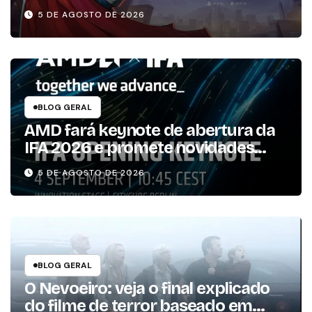
5 DE AGOSTO DE 2026
BLOG GERAL
AMD fará keynote de abertura da
IFA 2026 e promete novidades
para os consumidores
5 DE AGOSTO DE 2026
BLOG GERAL
O Nevoeiro: veja o final explicado
do filme de terror baseado em