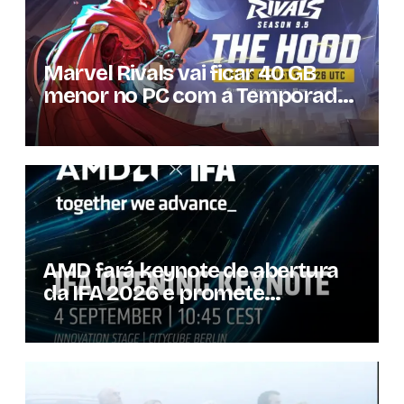
Marvel Rivals vai ficar 40 GB
menor no PC com a Temporada
9.5
AMD fará keynote de abertura
da IFA 2026 e promete
novidades para os
consumidores