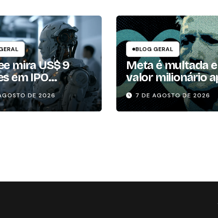
GERAL
BLOG GERAL
ee mira US$ 9
Meta é multada 
es em IPO
valor milionário 
anto EUA
juiz comparar red
 AGOSTO DE 2026
7 DE AGOSTO DE 2026
am barreiras a
poluição
 chineses