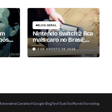
BLOG GERAL
em
Nintendo Switch 2 fica
após
mais caro no Brasil;
es à
veja novo preço
7 DE AGOSTO DE 2026
Adrenaline
Canaltech
Google Blog
TechTudo
TecMundo
Tecnoblog