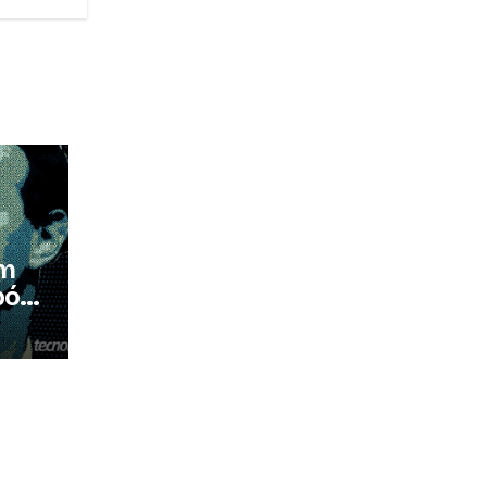
em
pós
es à