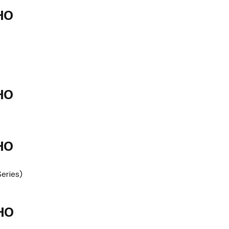
HO
HO
HO
eries)
HO