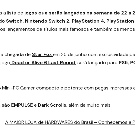
a lista de
jogos que serão lançados na semana de 22 a 
o Switch, Nintendo Switch 2, PlayStation 4, PlayStation 
do os lançamentos de títulos mais famosos e também os menos
á a chegada de
Star Fox
em 25 de junho com exclusividade pa
 jogo
Dead or Alive 6 Last Round
, será lançado para
PS5, P
 o Mini-PC Gamer compacto e potente com peças impressas 
a são
EMPULSE
e
Dark Scrolls
, além de muito mais.
A MAIOR LOJA de HARDWARES do Brasil – Conhecemos a P