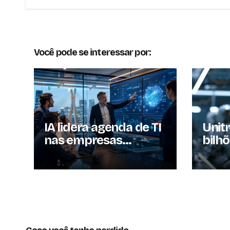
Post
Você pode se interessar por:
IA lidera agenda de TI
Unit
nas empresas
bilh
brasileiras
enqu
ampl
robô