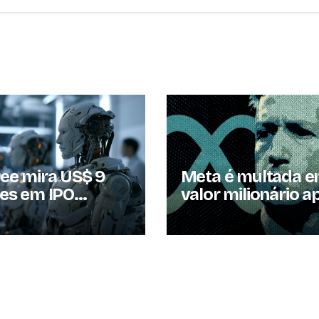
ree mira US$ 9
Meta é multada 
ões em IPO
valor milionário a
anto EUA
juiz comparar red
iam barreiras a
poluição
s chineses