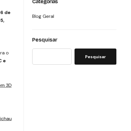
Categorias
26 de
Blog Geral
5,
Pesquisar
ra o
Pesquisar
C e
em 3D
ichau