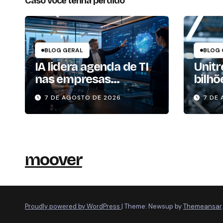
Caso você tenha perdido
BLOG GERAL
BLOG 
IA lidera agenda de TI
Unitr
nas empresas
bilhõ
brasileiras
enqu
7 DE AGOSTO DE 2026
7 DE
ampli
robôs
moover
Proudly powered by WordPress
|
Theme: Newsup by
Themeansar
.