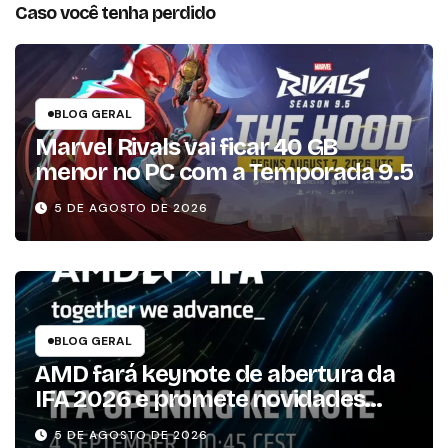
Caso você tenha perdido
BLOG GERAL
Marvel Rivals vai ficar 40 GB
menor no PC com a Temporada 9.5
5 DE AGOSTO DE 2026
BLOG GERAL
AMD fará keynote de abertura da
IFA 2026 e promete novidades
para os consumidores
5 DE AGOSTO DE 2026