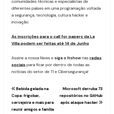
comunidades técnicas e especialistas de
diferentes países em uma programação voltada
a segurança, tecnologia, cultura hacker e
inovação.
As inscrições para o call for papers da La
Villa podem ser feitas até 14 de Junho
Assine a nossa News e
siga o Itshow
nas
redes
sociais
para ficar por dentro de todas as
notícias do setor de TI e Cibersegurança!
Navegação
Bebida gelada na
Microsoft derruba 73
Copa: frigobar,
repositórios no GitHub
de
cervejeira e mais para
após ataque hacker
Post
reunir amigos e família