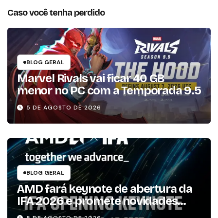
Caso você tenha perdido
BLOG GERAL
Marvel Rivals vai ficar 40 GB
menor no PC com a Temporada 9.5
5 DE AGOSTO DE 2026
BLOG GERAL
AMD fará keynote de abertura da
IFA 2026 e promete novidades
para os consumidores