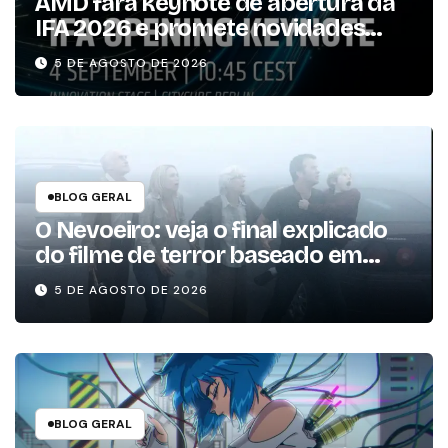
AMD fará keynote de abertura da
IFA 2026 e promete novidades
para os consumidores
5 DE AGOSTO DE 2026
BLOG GERAL
O Nevoeiro: veja o final explicado
do filme de terror baseado em
Stephen King
5 DE AGOSTO DE 2026
BLOG GERAL