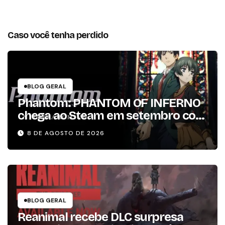
Caso você tenha perdido
BLOG GERAL
Phantom: PHANTOM OF INFERNO
chega ao Steam em setembro com
conteúdo da versão lançada em
8 DE AGOSTO DE 2026
2013
BLOG GERAL
Reanimal recebe DLC surpresa