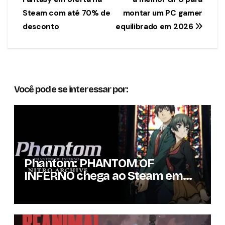
de
Steam com até 70% de
montar um PC gamer
Post
desconto
equilibrado em 2026
Você pode se interessar por:
Phantom: PHANTOM OF
INFERNO chega ao Steam em
setembro com conteúdo da
versão lançada em 2013