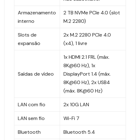
Armazenamento
2 TB NVMe PCIe 4.0 (slot
interno
M.2 2280)
Slots de
2x M.2 2280 PCIe 4.0
expansão
(x4), 1 livre
1x HDMI 2.1 FRL (máx.
8K@60 Hz), 1x
Saídas de vídeo
DisplayPort 1.4 (máx.
8K@60 Hz), 2x USB4
(máx. 8K@60 Hz)
LAN com fio
2x 10G LAN
LAN sem fio
Wi-Fi 7
Bluetooth
Bluetooth 5.4