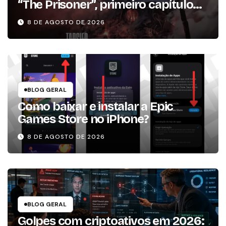
“The Prisoner”, primeiro capítulo
da expansão de história
8 DE AGOSTO DE 2026
BLOG GERAL
Como baixar e instalar a Epic
Games Store no iPhone?
8 DE AGOSTO DE 2026
BLOG GERAL
Golpes com criptoativos em 2026: