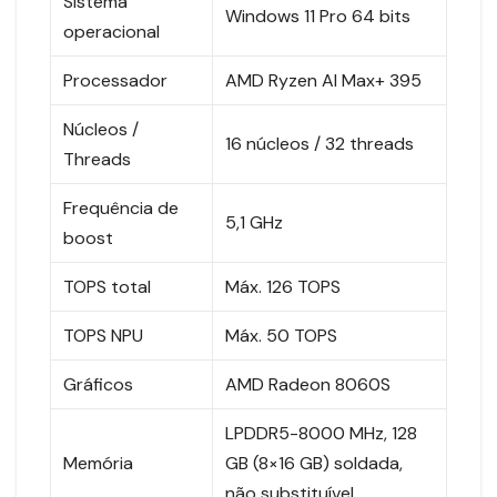
Sistema
Windows 11 Pro 64 bits
operacional
Processador
AMD Ryzen AI Max+ 395
Núcleos /
16 núcleos / 32 threads
Threads
Frequência de
5,1 GHz
boost
TOPS total
Máx. 126 TOPS
TOPS NPU
Máx. 50 TOPS
Gráficos
AMD Radeon 8060S
LPDDR5-8000 MHz, 128
Memória
GB (8×16 GB) soldada,
não substituível