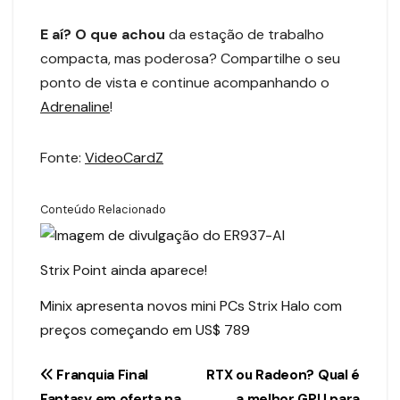
E aí? O que achou
da estação de trabalho
compacta, mas poderosa? Compartilhe o seu
ponto de vista e continue acompanhando o
Adrenaline
!
Fonte:
VideoCardZ
Conteúdo Relacionado
Strix Point ainda aparece!
Minix apresenta novos mini PCs Strix Halo com
preços começando em US$ 789
Navegação
Franquia Final
RTX ou Radeon? Qual é
Fantasy em oferta na
a melhor GPU para