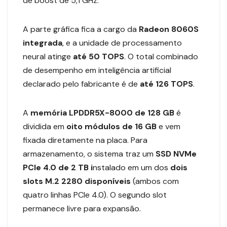
de boost de 5,1 GHz.
A parte gráfica fica a cargo da
Radeon 8060S
integrada
, e a unidade de processamento
neural atinge
até 50 TOPS
. O total combinado
de desempenho em inteligência artificial
declarado pelo fabricante é de
até 126 TOPS
.
A
memória LPDDR5X-8000 de 128 GB
é
dividida em
oito módulos de 16 GB
e vem
fixada diretamente na placa. Para
armazenamento, o sistema traz um
SSD NVMe
PCIe 4.0 de 2 TB i
nstalado em um dos
dois
slots M.2 2280 disponíveis
(ambos com
quatro linhas PCIe 4.0). O segundo slot
permanece livre para expansão.