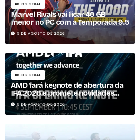
BLOG GERAL
Marvel Rivals vai ficar 40 GB
menor no PC com a Temporada 9.5
5 DE AGOSTO DE 2026
BLOG GERAL
AMD fará keynote de abertura da
IFA 2026 e promete novidades
para os consumidores
5 DE AGOSTO DE 2026