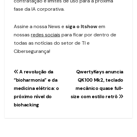
contratação e limites de uso para a próxima
fase da IA corporativa.
Assine a nossa News e
siga o Itshow
em
nossas
redes sociais
para ficar por dentro de
todas as notícias do setor de TI e
Cibersegurança!
Navegação
A revolução da
QwertyKeys anuncia
“bioharmonia” e da
QK100 Mk2, teclado
de
medicina elétrica: o
mecânico quase full-
Post
próximo nível do
size com estilo retrô
biohacking