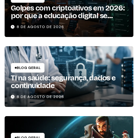
Golpes com criptoativos em 2026:
por que a educação digital se
tornou um dos pilares da
8 DE AGOSTO DE 2026
resiliência operacional
BLOG GERAL
TI na saúde: segurança, dados e
continuidade
8 DE AGOSTO DE 2026
BLOG GERAL