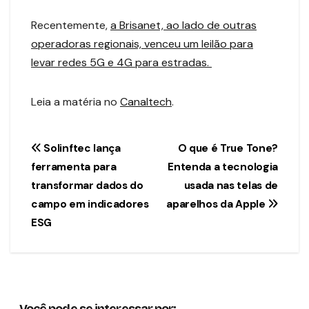
Recentemente,
a Brisanet, ao lado de outras
operadoras regionais, venceu um leilão para
levar redes 5G e 4G para estradas.
Leia a matéria no
Canaltech
.
Navegação
Solinftec lança
O que é True Tone?
ferramenta para
Entenda a tecnologia
de
transformar dados do
usada nas telas de
Post
campo em indicadores
aparelhos da Apple
ESG
Você pode se interessar por: