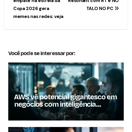
empate na estreia da
Resonant com RT e NO
de
Copa 2026 gera
TALO NO PC
Post
memes nas redes; veja
Você pode se interessar por:
AWS vê potencial gigantesco em
negócios com inteligência
artificial