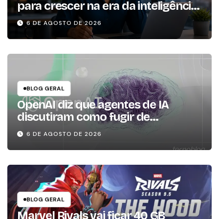
para crescer na era da inteligência
artificial
6 DE AGOSTO DE 2026
BLOG GERAL
OpenAI diz que agentes de IA
discutiram como fugir de
ambiente controlado
6 DE AGOSTO DE 2026
BLOG GERAL
Marvel Rivals vai ficar 40 GB