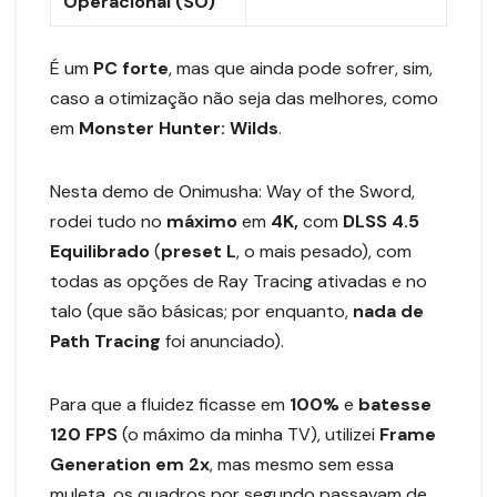
Operacional
(SO)
É um
PC forte
, mas que ainda pode sofrer, sim,
caso a otimização não seja das melhores, como
em
Monster Hunter: Wilds
.
Nesta demo de Onimusha: Way of the Sword,
rodei tudo no
máximo
em
4K,
com
DLSS 4.5
Equilibrado
(
preset L
, o mais pesado), com
todas as opções de Ray Tracing ativadas e no
talo (que são básicas; por enquanto,
nada de
Path Tracing
foi anunciado).
Para que a fluidez ficasse em
100%
e
batesse
120 FPS
(o máximo da minha TV), utilizei
Frame
Generation em 2x
, mas mesmo sem essa
muleta, os quadros por segundo passavam de