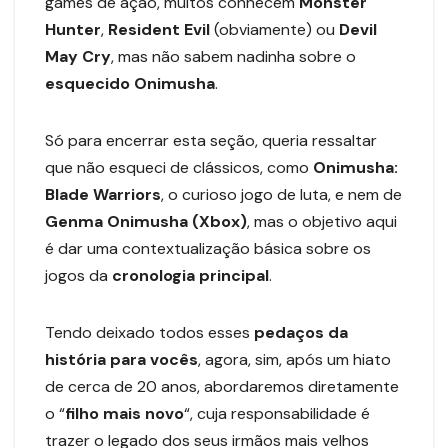
games de ação, muitos conhecem
Monster
Hunter
,
Resident Evil
(obviamente)
ou
Devil
May Cry
, mas não sabem nadinha sobre o
esquecido Onimusha
.
Só para encerrar esta seção, queria ressaltar
que não esqueci de clássicos, como
Onimusha:
Blade Warriors
, o curioso jogo de luta, e nem de
Genma Onimusha (Xbox)
, mas o objetivo aqui
é dar uma contextualização básica sobre os
jogos da
cronologia principal
.
Tendo deixado todos esses
pedaços da
história para vocês
, agora, sim, após um hiato
de cerca de 20 anos, abordaremos diretamente
o “
filho mais novo
“, cuja responsabilidade é
trazer o legado dos seus irmãos mais velhos