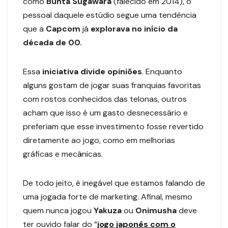
como
Bunta Sugawara
(falecido em 2014), o
pessoal daquele estúdio segue uma tendência
que a
Capcom
já
explorava no início da
década de 00.
Essa
iniciativa divide opiniões
. Enquanto
alguns gostam de jogar suas franquias favoritas
com rostos conhecidos das telonas, outros
acham que isso é um gasto desnecessário e
preferiam que esse investimento fosse revertido
diretamente ao jogo, como em melhorias
gráficas e mecânicas.
De todo jeito, é inegável que estamos falando de
uma jogada forte de marketing. Afinal, mesmo
quem nunca jogou
Yakuza
ou
Onimusha
deve
ter ouvido falar do “
jogo japonês com o