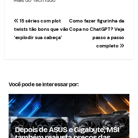
Mais do TechTudo
Navegação
15 séries com plot
Como fazer figurinha da
twists tão bons que vão
Copa no ChatGPT? Veja
de
‘explodir sua cabeça’
passo a passo
Post
completo
Você pode se interessar por:
Depois de ASUS e Gigabyte, MSI
também reajusta preços das