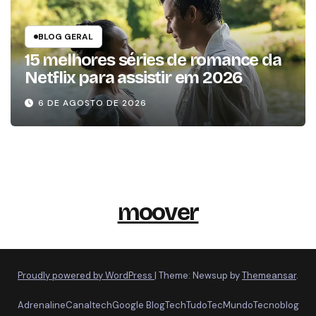
BLOG GERAL
15 melhores séries de romance da
Netflix para assistir em 2026
6 DE AGOSTO DE 2026
moover
Proudly powered by WordPress
|
Theme: Newsup by
Themeansar
.
Adrenaline
Canaltech
Google Blog
TechTudo
TecMundo
Tecnoblog