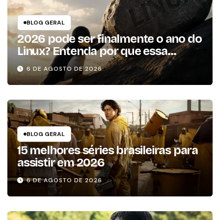
BLOG GERAL
2026 pode ser finalmente o ano do
Linux? Entenda por que essa
previsão voltou à tona
6 DE AGOSTO DE 2026
BLOG GERAL
15 melhores séries brasileiras para
assistir em 2026
6 DE AGOSTO DE 2026