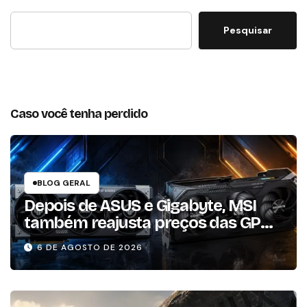
Pesquisar
Caso você tenha perdido
BLOG GERAL
Depois de ASUS e Gigabyte, MSI
também reajusta preços das GPUs
em mais de 20%
6 DE AGOSTO DE 2026