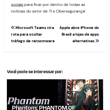
sociais
para ficar por dentro de todas as
notícias do setor de TI e Cibersegurança!
Navegação
Microsoft Teams vira
Apple abre iPhone do
rota para ocultar
Brasil a lojas de apps
de
tráfego de ransomware
alternativas
Post
Você pode se interessar por:
Phantom: PHANTOM OF