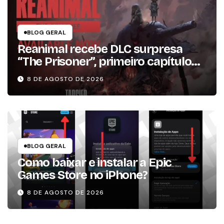
BLOG GERAL
Reanimal recebe DLC surpresa
“The Prisoner”, primeiro capítulo
da expansão de história
8 DE AGOSTO DE 2026
BLOG GERAL
Como baixar e instalar a Epic
Games Store no iPhone?
8 DE AGOSTO DE 2026