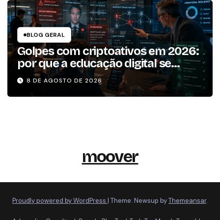
BLOG GERAL
Golpes com criptoativos em 2026:
por que a educação digital se
tornou um dos pilares da
8 DE AGOSTO DE 2026
resiliência operacional
moover
Proudly powered by WordPress
|
Theme: Newsup by
Themeansar
.