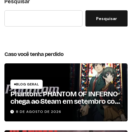
Pesquisar
Pesquisar
Caso você tenha perdido
BLOG GERAL
Phantom: PHANTOM OF INFERNO
chega ao Steam em setembro com
conteúdo da versão lançada em
8 DE AGOSTO DE 2026
2013