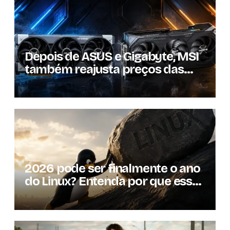
Depois de ASUS e Gigabyte, MSI
também reajusta preços das
GPUs em mais de 20%
2026 pode ser finalmente o ano
do Linux? Entenda por que essa
previsão voltou à tona