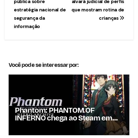
pública sobre
alvará judicial de perfis
de
estratégia nacional de
que mostram rotina de
Post
segurança da
crianças
informação
Você pode se interessar por:
Phantom: PHANTOM OF
INFERNO chega ao Steam em
setembro com conteúdo da
versão lançada em 2013