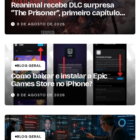
Reanimal recebe DLC surpresa
“The Prisoner”, primeiro capítulo
da expansão de história
8 DE AGOSTO DE 2026
BLOG GERAL
Como baixar e instalar a Epic
Games Store no iPhone?
8 DE AGOSTO DE 2026
BLOG GERAL