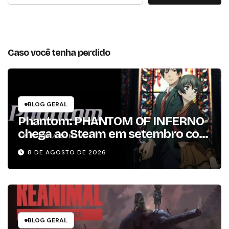
Caso você tenha perdido
BLOG GERAL
Phantom: PHANTOM OF INFERNO
chega ao Steam em setembro com
conteúdo da versão lançada em
8 DE AGOSTO DE 2026
2013
BLOG GERAL