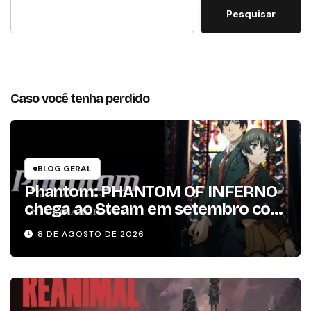
Pesquisar
Caso você tenha perdido
BLOG GERAL
Phantom: PHANTOM OF INFERNO
chega ao Steam em setembro com
conteúdo da versão lançada em
8 DE AGOSTO DE 2026
2013