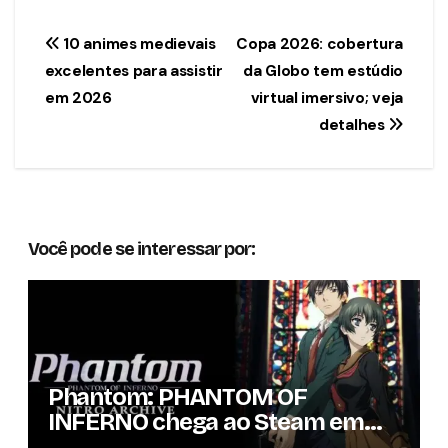
Navegação
10 animes medievais
Copa 2026: cobertura
excelentes para assistir
da Globo tem estúdio
de
em 2026
virtual imersivo; veja
Post
detalhes
Você pode se interessar por:
Phantom: PHANTOM OF
INFERNO chega ao Steam em
setembro com conteúdo da