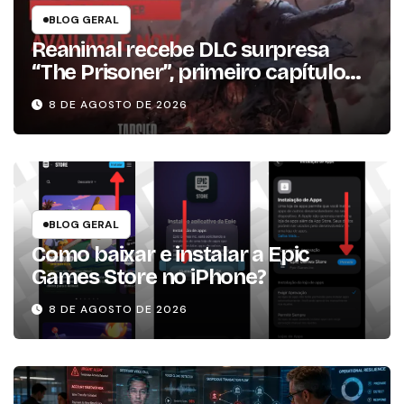
BLOG GERAL
Reanimal recebe DLC surpresa
“The Prisoner”, primeiro capítulo
da expansão de história
8 DE AGOSTO DE 2026
BLOG GERAL
Como baixar e instalar a Epic
Games Store no iPhone?
8 DE AGOSTO DE 2026