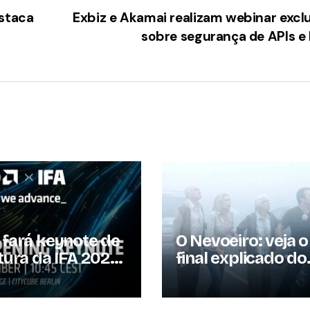
estaca
Exbiz e Akamai realizam webinar excl
sobre segurança de APIs e
fará keynote de
O Nevoeiro: veja o
tura da IFA 2026
final explicado do
omete novidades
filme de terror
 os
baseado em Step