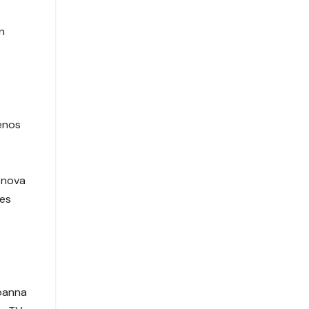
n
enos
 nova
ões
e
Joanna