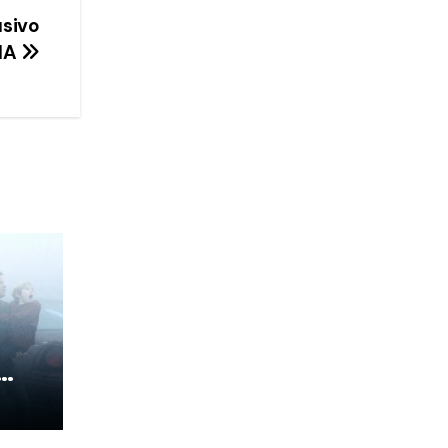
usivo
 IA
hen