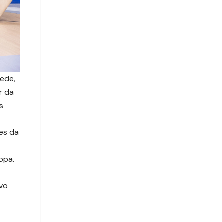
sede,
r da
s
des da
opa.
ovo