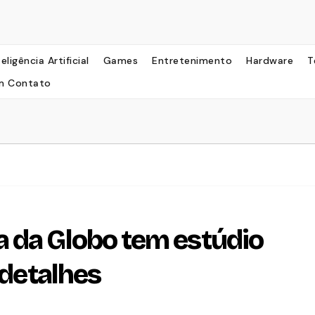
teligência Artificial
Games
Entretenimento
Hardware
T
m Contato
 da Globo tem estúdio
 detalhes