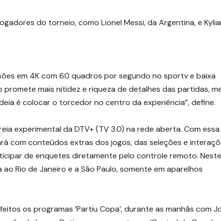
ogadores do torneio, como Lionel Messi, da Argentina, e Kylia
ões em 4K com 60 quadros por segundo no sportv e baixa
o promete mais nitidez e riqueza de detalhes das partidas, m
ideia é colocar o torcedor no centro da experiência”, define.
a experimental da DTV+ (TV 3.0) na rede aberta. Com essa
rá com conteúdos extras dos jogos, das seleções e interaç
icipar de enquetes diretamente pelo controle remoto. Nest
 ao Rio de Janeiro e a São Paulo, somente em aparelhos
ão feitos os programas ‘Partiu Copa’, durante as manhãs com 