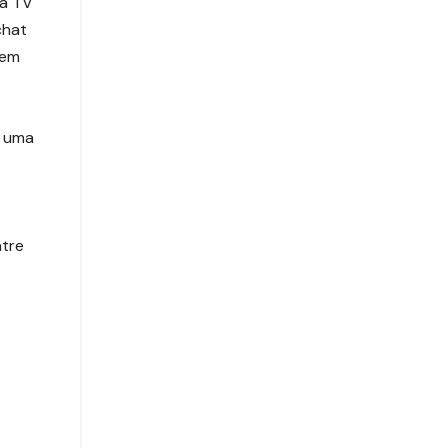
na TV
chat
 em
m uma
ntre