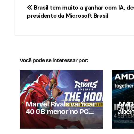
Navegação
Brasil tem muito a ganhar com IA, d
presidente da Microsoft Brasil
de
Post
Você pode se interessar por:
Marvel Rivals vai ficar
AMD 
40 GB menor no PC
aber
com a Temporada 9.5
e pr
para