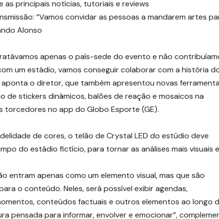
principais notícias, tutoriais e reviews
ransmissão: “Vamos convidar as pessoas a mandarem artes pa
ando Alonso
etratávamos apenas o país-sede do evento e não contribuíam
om um estádio, vamos conseguir colaborar com a história d
e”, aponta o diretor, que também apresentou novas ferrament
o de stickers dinâmicos, balões de reação e mosaicos na
os torcedores no app do Globo Esporte (GE).
delidade de cores, o telão de Crystal LED do estúdio deve
o do estádio fictício, para tornar as análises mais visuais 
não entram apenas como um elemento visual, mas que são
para o conteúdo. Neles, será possível exibir agendas,
momentos, conteúdos factuais e outros elementos ao longo 
ura pensada para informar, envolver e emocionar”, compleme