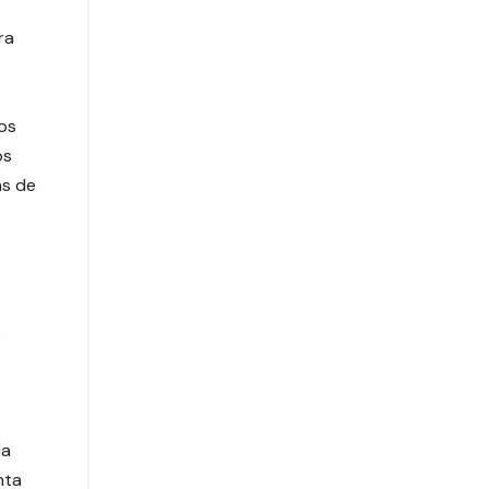
ra
os
os
as de
e
da
nta