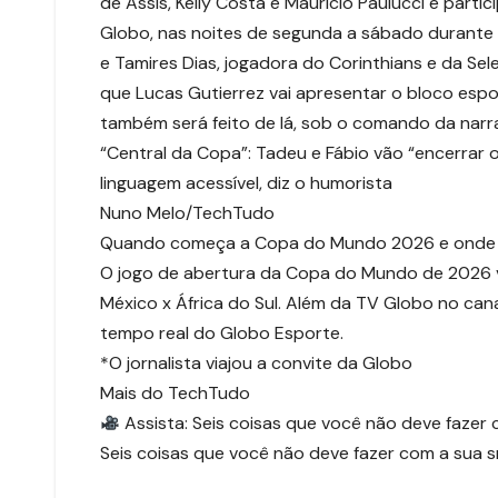
de Assis, Kelly Costa e Maurício Paulucci e parti
Globo, nas noites de segunda a sábado durante
e Tamires Dias, jogadora do Corinthians e da Sel
que Lucas Gutierrez vai apresentar o bloco espo
também será feito de lá, sob o comando da narra
“Central da Copa”: Tadeu e Fábio vão “encerrar o
linguagem acessível, diz o humorista
Nuno Melo/TechTudo
Quando começa a Copa do Mundo 2026 e onde a
O jogo de abertura da Copa do Mundo de 2026 vai
México x África do Sul. Além da TV Globo no cana
tempo real do Globo Esporte.
*O jornalista viajou a convite da Globo
Mais do TechTudo
Assista: Seis coisas que você não deve fazer
Seis coisas que você não deve fazer com a sua 