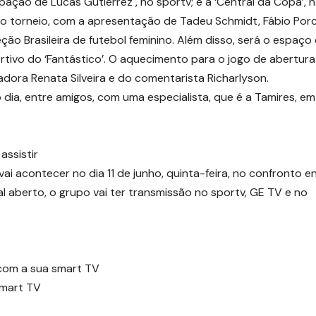
cipação de Lucas Gutierrez , no sportv; e a ‘Central da Copa’, 
 o torneio, com a apresentação de Tadeu Schmidt, Fábio Por
eção Brasileira de futebol feminino. Além disso, será o espaço
rtivo do ‘Fantástico’. O aquecimento para o jogo de abertura
dora Renata Silveira e do comentarista Richarlyson.
 dia, entre amigos, com uma especialista, que é a Tamires, e
ssistir
 acontecer no dia 11 de junho, quinta-feira, no confronto e
l aberto, o grupo vai ter transmissão no sportv, GE TV e no
 com a sua smart TV
smart TV