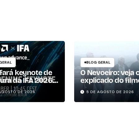
umidores
King
GERAL
BLOG GERAL
fará keynote de
O Nevoeiro: veja o
ura da IFA 2026 e
explicado do film
ete novidades
terror baseado 
 AGOSTO DE 2026
5 DE AGOSTO DE 2026
 os consumidores
Stephen King