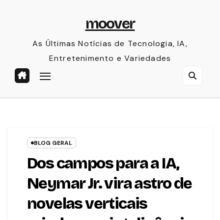
Skip
moover
to
content
As Últimas Notícias de Tecnologia, IA,
Entretenimento e Variedades
BLOG GERAL
Dos campos para a IA,
Neymar Jr. vira astro de
novelas verticais