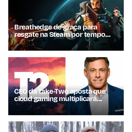
Breathedge de graça para
resgate na Steam por tempo
limitado
CEO da Take-Two aposta que
cloud gaming multiplicará
mercado de jogos por 10 em três
anos