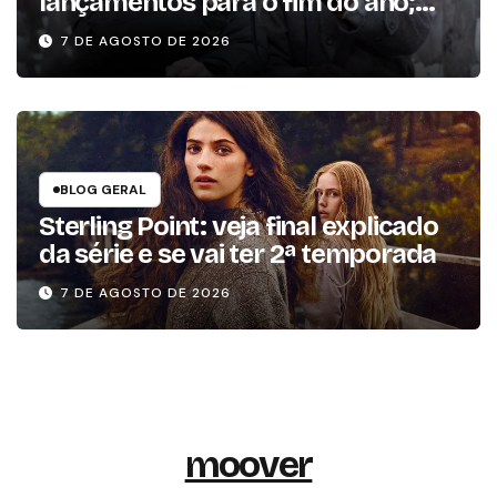
lançamentos para o fim do ano;
conheça as produções
7 DE AGOSTO DE 2026
BLOG GERAL
Sterling Point: veja final explicado
da série e se vai ter 2ª temporada
7 DE AGOSTO DE 2026
moover