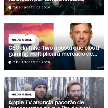
7 DE AGOSTO DE 2026
BLOG GERAL
CEO da Take-Two aposta que cloud
gaming multiplicará mercado de
jogos por 10 em três anos
7 DE AGOSTO DE 2026
BLOG GERAL
Apple TV anuncia pacotão de