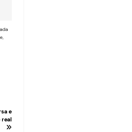
cada
e,
rsa e
 real