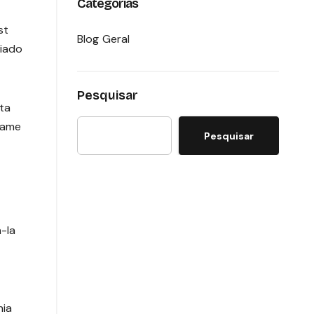
Categorias
st
Blog Geral
riado
Pesquisar
ta
 Game
Pesquisar
-la
hia