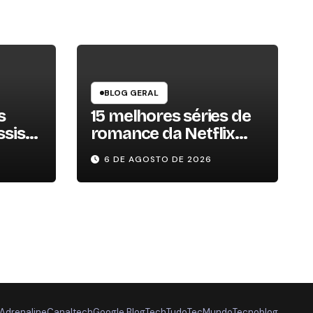
BLOG GERAL
s
15 melhores séries de
sistir
romance da Netflix
para assistir em 2026
6 DE AGOSTO DE 2026
Adrenaline
Canaltech
Google Blog
TechTudo
TecMundo
Tecnoblog