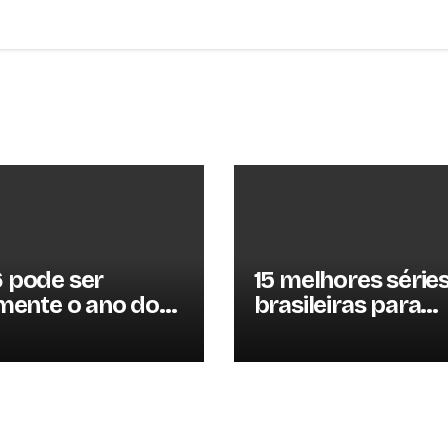
 pode ser
15 melhores série
lmente o ano do
brasileiras para
x? Entenda por
assistir em 2026
essa previsão
u à tona