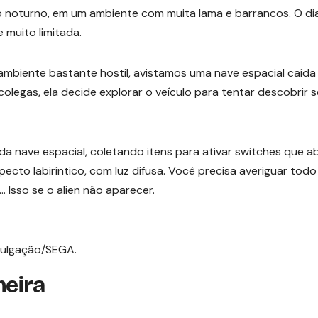
o noturno, em um ambiente com muita lama e barrancos. O di
 muito limitada.
mbiente bastante hostil, avistamos uma nave espacial caída
egas, ela decide explorar o veículo para tentar descobrir s
a nave espacial, coletando itens para ativar switches que 
ecto labiríntico, com luz difusa. Você precisa averiguar todo
… Isso se o alien não aparecer.
vulgação/SEGA.
meira