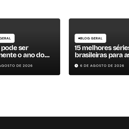
GERAL
BLOG GERAL
 pode ser
15 melhores série
mente o ano do
brasileiras para as
? Entenda por
em 2026
 AGOSTO DE 2026
6 DE AGOSTO DE 2026
ssa previsão
u à tona