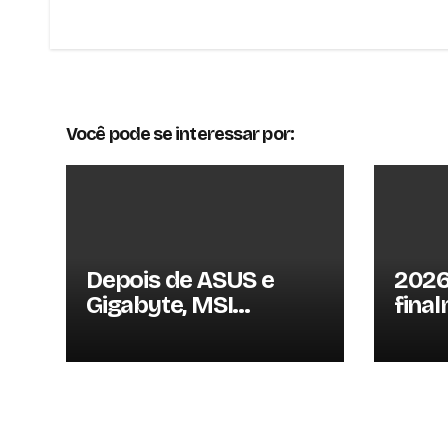
Post
Você pode se interessar por:
Depois de ASUS e
2026
Gigabyte, MSI
fina
também reajusta
Linu
preços das GPUs em
que 
mais de 20%
volto