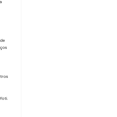
a
 de
iços
stros
Yoti.