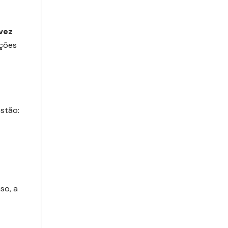
vez
pções
estão:
so, a