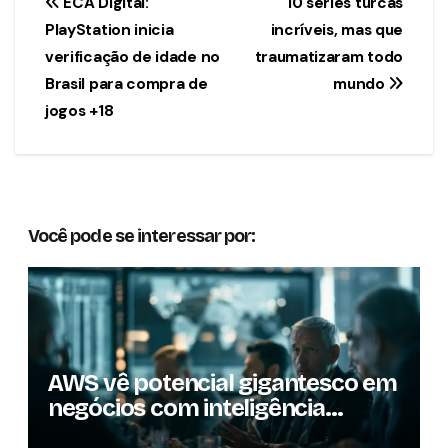
Navegação
ECA Digital:
10 séries turcas
PlayStation inicia
incríveis, mas que
de
verificação de idade no
traumatizaram todo
Post
Brasil para compra de
mundo
jogos +18
Você pode se interessar por:
AWS vê potencial gigantesco em
negócios com inteligência
artificial