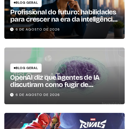
BLOG GERAL
Profissional do futuro: habilidades
para crescer na era da inteligência
artificial
6 DE AGOSTO DE 2026
BLOG GERAL
OpenAI diz que agentes de IA
discutiram como fugir de
ambiente controlado
6 DE AGOSTO DE 2026