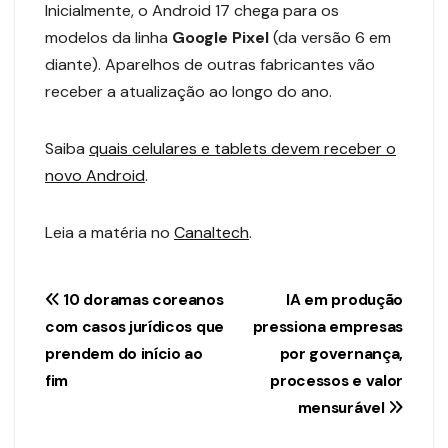
Inicialmente, o Android 17 chega para os
modelos da linha
Google Pixel
(da versão 6 em
diante). Aparelhos de outras fabricantes vão
receber a atualização ao longo do ano.
Saiba
quais celulares e tablets devem receber o
novo Android
.
Leia a matéria no
Canaltech
.
Navegação
10 doramas coreanos
IA em produção
com casos jurídicos que
pressiona empresas
de
prendem do início ao
por governança,
Post
fim
processos e valor
mensurável