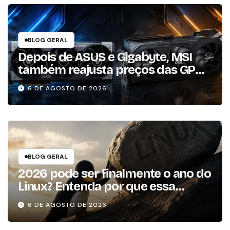
BLOG GERAL
Depois de ASUS e Gigabyte, MSI
também reajusta preços das GPUs
em mais de 20%
6 DE AGOSTO DE 2026
BLOG GERAL
2026 pode ser finalmente o ano do
Linux? Entenda por que essa
previsão voltou à tona
6 DE AGOSTO DE 2026