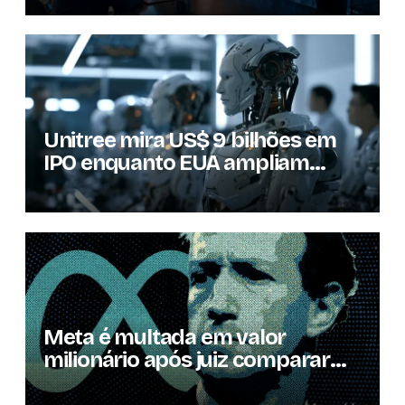
Unitree mira US$ 9 bilhões em
IPO enquanto EUA ampliam
barreiras a robôs chineses
Meta é multada em valor
milionário após juiz comparar
redes à poluição