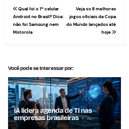
Navegação
Qual foi o 1º celular
Veja os 8 melhores
Android no Brasil? Dica:
jogos oficiais da Copa
de
não foi Samsung nem
do Mundo lançados até
Post
Motorola
hoje
Você pode se interessar por:
IA lidera agenda de TI nas
empresas brasileiras