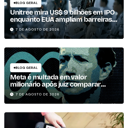
BLOG GERAL
Unitree mira US$ 9 bilhões em IPO
enquanto EUA ampliam barreiras a
robôs chineses
7 DE AGOSTO DE 2026
BLOG GERAL
Meta é multada em valor
milionário após juiz comparar
redes à poluição
7 DE AGOSTO DE 2026