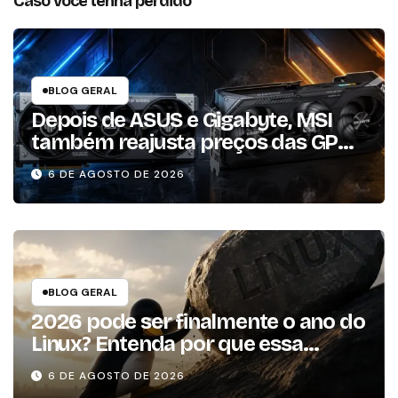
Caso você tenha perdido
BLOG GERAL
Depois de ASUS e Gigabyte, MSI
também reajusta preços das GPUs
em mais de 20%
6 DE AGOSTO DE 2026
BLOG GERAL
2026 pode ser finalmente o ano do
Linux? Entenda por que essa
previsão voltou à tona
6 DE AGOSTO DE 2026