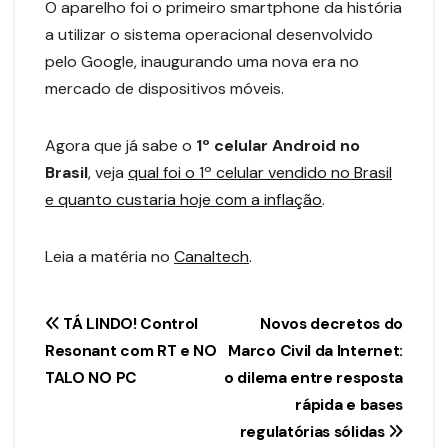
O aparelho foi o primeiro smartphone da história
a utilizar o sistema operacional desenvolvido
pelo Google, inaugurando uma nova era no
mercado de dispositivos móveis.
Agora que já sabe o
1º celular Android no
Brasil
, veja
qual foi o 1º celular vendido no Brasil
e quanto custaria hoje com a inflação
.
Leia a matéria no
Canaltech
.
Navegação
TÁ LINDO! Control
Novos decretos do
Resonant com RT e NO
Marco Civil da Internet:
de
TALO NO PC
o dilema entre resposta
Post
rápida e bases
regulatórias sólidas