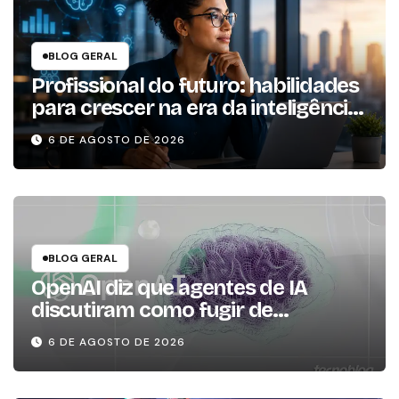
BLOG GERAL
Profissional do futuro: habilidades
para crescer na era da inteligência
artificial
6 DE AGOSTO DE 2026
BLOG GERAL
OpenAI diz que agentes de IA
discutiram como fugir de
ambiente controlado
6 DE AGOSTO DE 2026