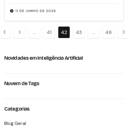
11 DE JUNHO DE 2026
Paginação
1
…
41
42
43
…
46
de
posts
Novidades em Inteligência Artificial
Nuvem de Tags
Categorias
Blog Geral